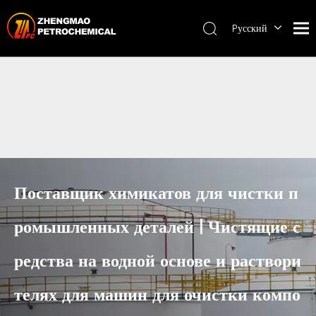
Pусский
English
ไทย
Поставщик химикатов для чистки п
ромышленных деталей | Чистящие с
редства на водной основе и раствори
телях для машин для очистки компо