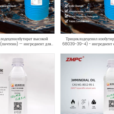
лодеценилбутират высокой
Трициклодеценил изобути
 (пичтеин) — ингредиент для
68039-39-4) - ингредиент 
персика премиум-класса | КАС
цветочного аромата высокой 
89-23-9 | Косметический
парфюмерии и космет
роматический химикат