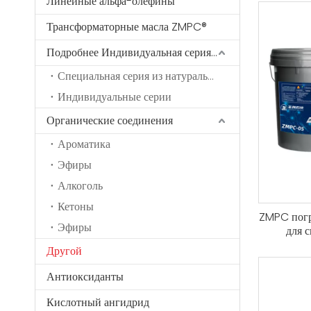
Линейные альфа-олефины
Трансформаторные масла ZMPC®
Подробнее Индивидуальная серия Connection®
Специальная серия из натурального латекса
Индивидуальные серии
Органические соединения
Ароматика
Эфиры
Алкоголь
Кетоны
ZMPC погр
Эфиры
для 
Диэлектри
Другой
для 
аккумуля
Антиоксиданты
всп
Непров
Кислотный ангидрид