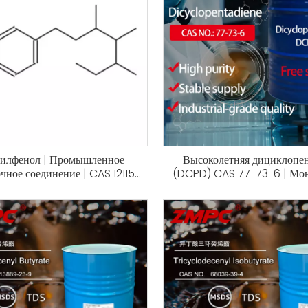
илфенол | Промышленное
Высоколетняя дициклопе
чное соединение | CAS 121158-
(DCPD) CAS 77-73-6 | Мон
58-5
EPDM, полиэфирные смолы,
замедления