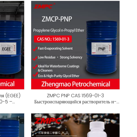
ля (EGEE)
ZMPC PNP CAS 1569-01-3
0-5 –
Быстроиспаряющийся растворитель н-
тель для
пропилового эфира пропиленгликоля для
 составов.
красок и чистящих средств на водной
основе