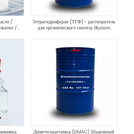
асло /
Тетрагидрофуран (ТГФ) - растворитель
окатки /
для органического синтеза |Купите
 для пресс-
тетрагидрофуран (CAS 109-99-9) для
вой
производства покрытий и полимеров.
ормамид
Диметилацетамид (DMAC) |Надежный