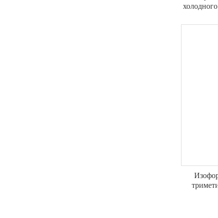
холодного
за кожей 
без г
Изофор
тримети
пром
Раствори
к