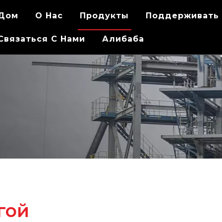
Дом
О Hас
Продукты
Поддерживать
Связаться C Hами
Алибаба
гой