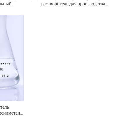
льный
растворитель для производства
ических и
синтетических смол и волокон CAS 127-
водств
19-5
тель
ксилметан
но подходит
раторного