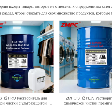
орию входят товары, которые не отнесены к определенным катег
т раздел, чтобы открыть для себя множество продуктов, которые 
-12 PRO Растворитель для
ZMPC S-12 PLUS Растворит
ой чистки с ультразащитой –
химической чистки премиу
тистатическая формула
Soft-Care