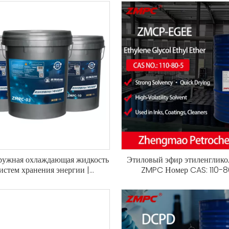
ужная охлаждающая жидкость
Этиловый эфир этиленглико
систем хранения энергии |
ZMPC Номер CAS: 110-8
ческая охлаждающая жидкость
быстросохнущий раствори
управления температурой
покрытий, чернил и чистящих
торов | Высокая температура
ышки | Низкая вязкость |
одящее охлаждающее масло