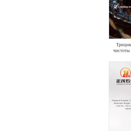
Трицик
чистоты
аромата 
1138
а