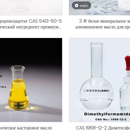
видео
еценилацетат CAS 5413-60-5
3 # белое минеральное м
ический ингредиент премиум-
алюминиевое масло для пр
для косметики и парфюмерии
смазка / разделительный агент
форм для пластмассо
промышленности
ическое касторовое масло
CAS 1968-12-2 Диметилф