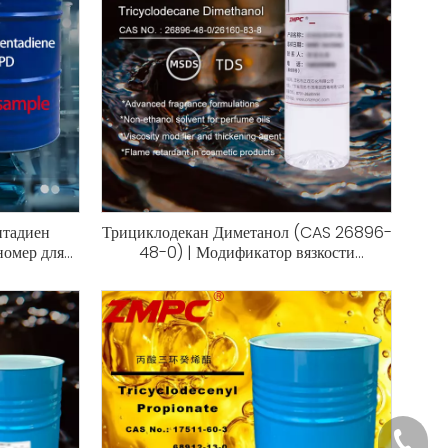
нтадиен
Трициклодекан Диметанол (CAS 26896-
омер для
48-0) | Модификатор вязкости
 огненные
косметической степени, неэтанол
растворитель и аддитивность полимера |
Высокая чистота (99,8%), экологически
чистая
+86-18