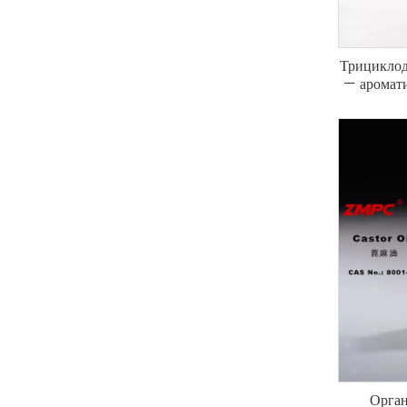
Трициклод
— аромат
класса 
Орган