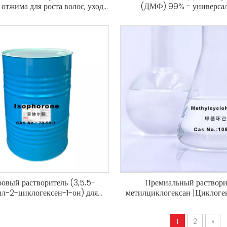
 отжима для роста волос, ухода
(ДМФ) 99% - универса
и укрепления ресниц – чистое,
растворитель для фармацевт
ексана, 100% натуральное.
нефтехимических произ
овый растворитель (3,5,5-
Премиальный раствори
л-2-циклогексен-1-он) для
метилциклогексан |Циклоге
ышленного применения |
(гексагидротолуол) — идеаль
тель с высокой температурой
для промышленного и лабо
1
2
»
ипения - CAS 78-59-1
использования.