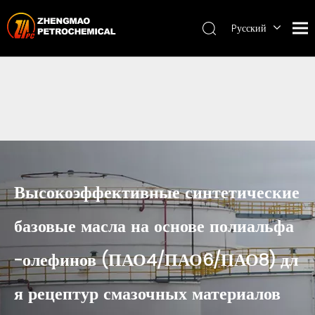
Pусский
English
ไทย
Высокоэффективные синтетические
базовые масла на основе полиальфа
-олефинов (ПАО4/ПАО6/ПАО8) дл
я рецептур смазочных материалов