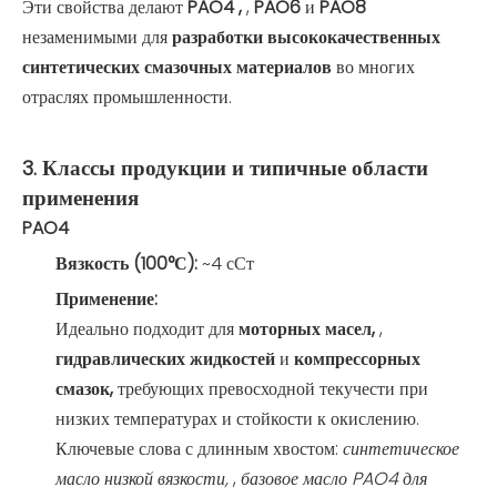
Эти свойства делают
PAO4 ,
,
PAO6
и
PAO8
незаменимыми для
разработки высококачественных
синтетических смазочных материалов
во многих
отраслях промышленности.
3. Классы продукции и типичные области
применения
PAO4
Вязкость (100°С):
~4 сСт
Применение:
Идеально подходит для
моторных масел,
,
гидравлических жидкостей
и
компрессорных
смазок,
требующих превосходной текучести при
низких температурах и стойкости к окислению.
Ключевые слова с длинным хвостом:
синтетическое
масло низкой вязкости,
,
базовое масло PAO4 для