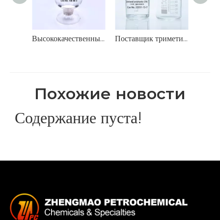
Высококачественный смешанный растворитель ксилола для производства красок, смол и чернил
Поставщик триметилбензола смешанного ксилола высокой чистоты (ароматические соединения C9) - промышленный растворитель для синтеза красителей и смол
Похожие новости
Содержание пуста!