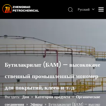
Pусский
English
ไทย
Бутилакрилат (БАМ) — высококаче
ственный промышленный мономер
для покрытий, клеев и т. д.
Вы здесь:
Дом
»
Категория продукта
»
Органические
соединения
»
Эфиры
»
Бутилакрилат (БАМ) — высоко